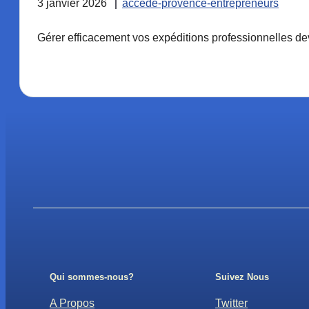
3 janvier 2026
accede-provence-entrepreneurs
Gérer efficacement vos expéditions professionnelles devi
Qui sommes-nous?
Suivez Nous
A Propos
Twitter