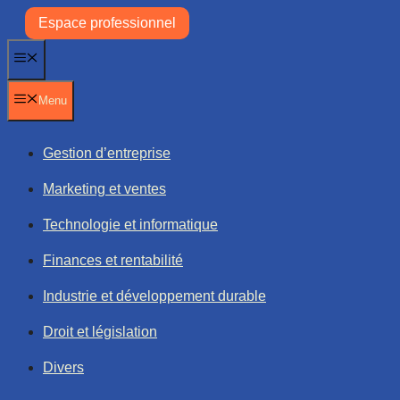
Aller
Espace professionnel
au
contenu
Menu
Menu
Gestion d’entreprise
Marketing et ventes
Technologie et informatique
Finances et rentabilité
Industrie et développement durable
Droit et législation
Divers