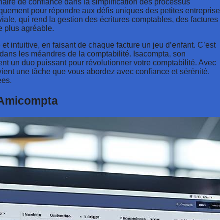
naire de confiance dans la simplification des processus
quement pour répondre aux défis uniques des petites entrepris
iale, qui rend la gestion des écritures comptables, des factures
e plus agréable.
t intuitive, en faisant de chaque facture un jeu d’enfant. C’est
 dans les méandres de la comptabilité. Isacompta, son
nt un duo puissant pour révolutionner votre comptabilité. Avec
ient une tâche que vous abordez avec confiance et sérénité.
ées.
d’Amicompta