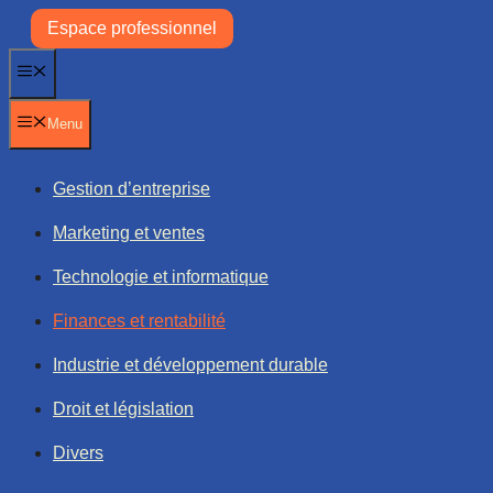
Aller
Espace professionnel
au
contenu
Menu
Menu
Gestion d’entreprise
Marketing et ventes
Technologie et informatique
Finances et rentabilité
Industrie et développement durable
Droit et législation
Divers