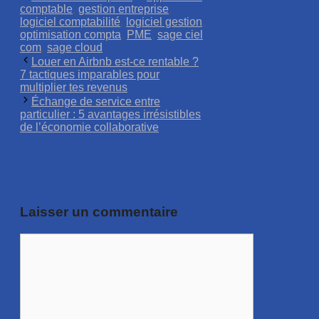
comptable
,
gestion entreprise
,
logiciel comptabilité
,
logiciel gestion
,
optimisation compta
,
PME
,
sage ciel
com
,
sage cloud
Louer en Airbnb est-ce rentable ?
7 tactiques imparables pour
multiplier tes revenus
Échange de service entre
particulier : 5 avantages irrésistibles
de l’économie collaborative
Laisser un commentaire
Commentaire