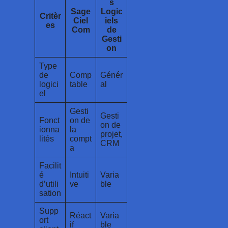
s
Sage
Logic
Critèr
Ciel
iels
es
Com
de
Gesti
on
Type
de
Comp
Génér
logici
table
al
el
Gesti
Gesti
Fonct
on de
on de
ionna
la
projet,
lités
compt
CRM
a
Facilit
é
Intuiti
Varia
d’utili
ve
ble
sation
Supp
Réact
Varia
ort
if
ble