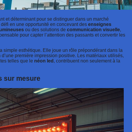
stant et déterminant pour se distinguer dans un marché
e défi en une opportunité en concevant des
enseignes
lumineuses
ou des solutions de
communication visuelle
,
pensable pour capter l’attention des passants et convertir les
 simple esthétique. Elle joue un rôle prépondérant dans la
 d’une première impression positive. Les matériaux utilisés,
tes telles que le
néon led
, contribuent non seulement à la
es sur mesure