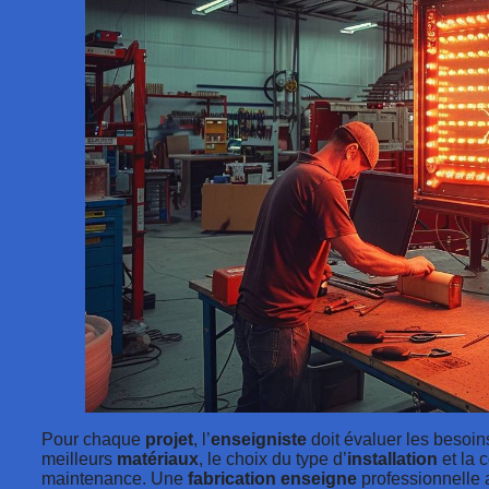
Pour chaque
projet
, l’
enseigniste
doit évaluer les besoins
meilleurs
matériaux
, le choix du type d’
installation
et la 
maintenance. Une
fabrication enseigne
professionnelle