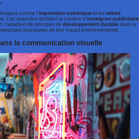
s.
echniques comme l’
impression numérique
et les
lettres
tée. Ces avancées facilitent la création d’
enseignes publicitair
rt, l’adoption de principes de
développement durable
dans la
entreprises soucieuses de leur impact environnemental.
ans la communication visuelle