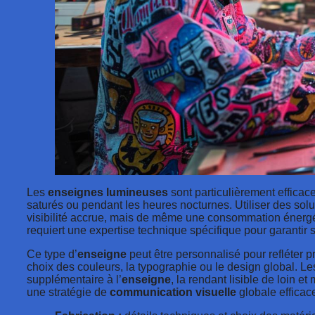
Les
enseignes lumineuses
sont particulièrement efficac
saturés ou pendant les heures nocturnes. Utiliser des sol
visibilité accrue, mais de même une consommation énergé
requiert une expertise technique spécifique pour garantir séc
Ce type d’
enseigne
peut être personnalisé pour refléter p
choix des couleurs, la typographie ou le design global. L
supplémentaire à l’
enseigne
, la rendant lisible de loin 
une stratégie de
communication visuelle
globale efficac