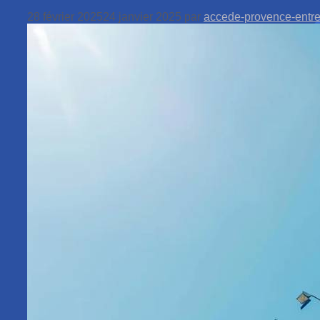
28 février 2025
24 janvier 2025
par
accede-provence-entr