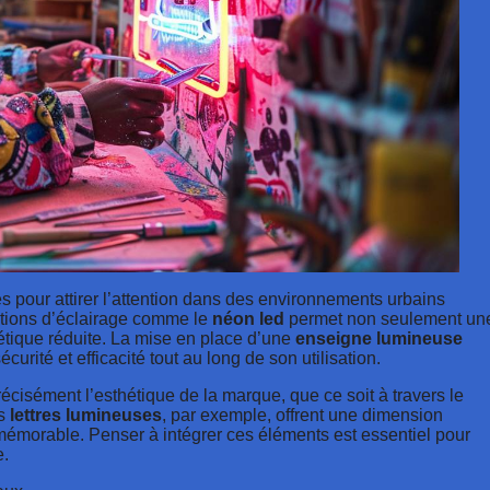
es pour attirer l’attention dans des environnements urbains
utions d’éclairage comme le
néon led
permet non seulement un
tique réduite. La mise en place d’une
enseigne lumineuse
urité et efficacité tout au long de son utilisation.
récisément l’esthétique de la marque, que ce soit à travers le
es
lettres lumineuses
, par exemple, offrent une dimension
et mémorable. Penser à intégrer ces éléments est essentiel pour
e.