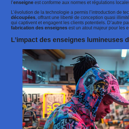
l’
enseigne
est conforme aux normes et régulations locale
L’évolution de la technologie a permis l’introduction de t
découpées
, offrant une liberté de conception quasi illimi
qui captivent et engagent les clients potentiels. D’autre pa
fabrication des enseignes
est un atout majeur pour les 
L’impact des enseignes lumineuses d