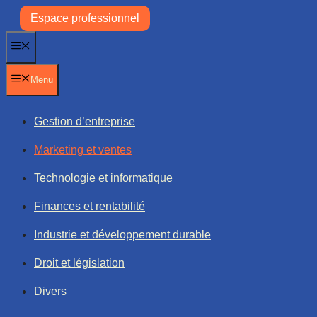
Aller
Espace professionnel
au
contenu
Menu
Menu
Gestion d’entreprise
Marketing et ventes
Technologie et informatique
Finances et rentabilité
Industrie et développement durable
Droit et législation
Divers