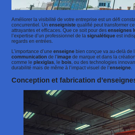
Améliorer la visibilité de votre entreprise est un défi con
concurrentiel. Un
enseigniste
qualifié peut transformer c
attrayantes et efficaces. Que ce soit pour des
enseignes 
l’expertise d’un professionnel de la
signalétique
est indis
regards en entrées.
L’importance d’une
enseigne
bien conçue va au-delà de la
communication
de l’
image
de marque et dans la création
comme le
plexiglas
, le
bois
, ou des technologies innovan
durabilité mais de même à l’impact visuel de l’
enseigne
.
Conception et fabrication d’enseign