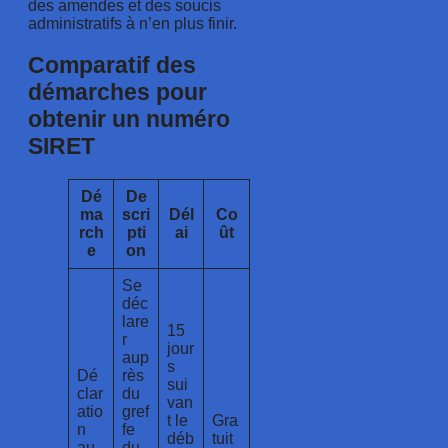
des amendes et des soucis
administratifs à n’en plus finir.
Comparatif des
démarches pour
obtenir un numéro
SIRET
Dé
De
ma
scri
Dél
Co
rch
pti
ai
ût
e
on
Se
déc
lare
15
r
jour
aup
s
Dé
rès
sui
clar
du
van
atio
gref
t le
Gra
n
fe
déb
tuit
au
du