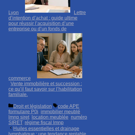
Lyon
Lettre
d’intention d’achat : guide ultime
pour réussir l’acquisition d’une
entreprise ou d’un fonds de
commerce
Vente immobilière et succession :
ce qu’il faut savoir sur l’habilitation
familiale.
Catégories
Étiquettes
Droit et législation
code APE
,
formulaire P0i
,
immobilier meublé
,
lmnp siret
,
location meublée
,
numéro
SIRET
,
régime fiscal lmnp
Huiles essentielles et drainage
lymphatique : une tendance rentable