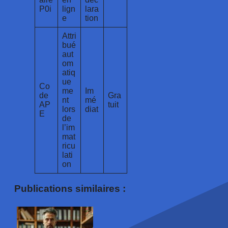
P0i
lign
lara
e
tion
Attri
bué
aut
om
atiq
ue
Co
me
Im
de
Gra
nt
mé
AP
tuit
lors
diat
E
de
l’im
mat
ricu
lati
on
Publications similaires :