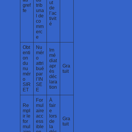
ut
gref
trib
de
fe
una
l’ac
l de
tivit
co
é
mm
erc
e
Obt
Nu
Im
enti
mér
mé
on
o
diat
du
attri
apr
Gra
nu
bué
ès
tuit
mér
par
déc
o
l’IN
lara
SIR
SE
tion
ET
E
For
À
Re
mul
fair
mpl
aire
e
ir le
acc
lors
Gra
for
ess
de
tuit
mul
ible
la
aire
en
déc