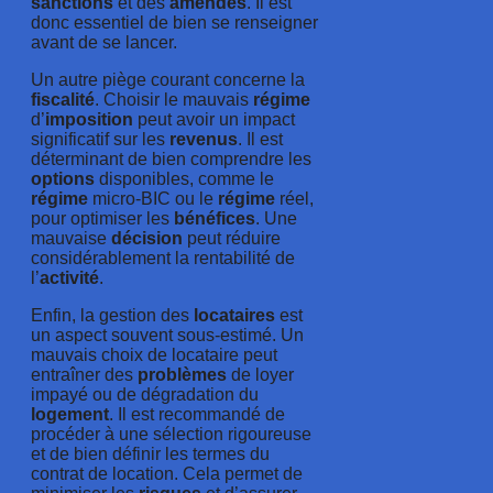
sanctions
et des
amendes
. Il est
donc essentiel de bien se renseigner
avant de se lancer.
Un autre piège courant concerne la
fiscalité
. Choisir le mauvais
régime
d’
imposition
peut avoir un impact
significatif sur les
revenus
. Il est
déterminant de bien comprendre les
options
disponibles, comme le
régime
micro-BIC ou le
régime
réel,
pour optimiser les
bénéfices
. Une
mauvaise
décision
peut réduire
considérablement la rentabilité de
l’
activité
.
Enfin, la gestion des
locataires
est
un aspect souvent sous-estimé. Un
mauvais choix de locataire peut
entraîner des
problèmes
de loyer
impayé ou de dégradation du
logement
. Il est recommandé de
procéder à une sélection rigoureuse
et de bien définir les termes du
contrat de location. Cela permet de