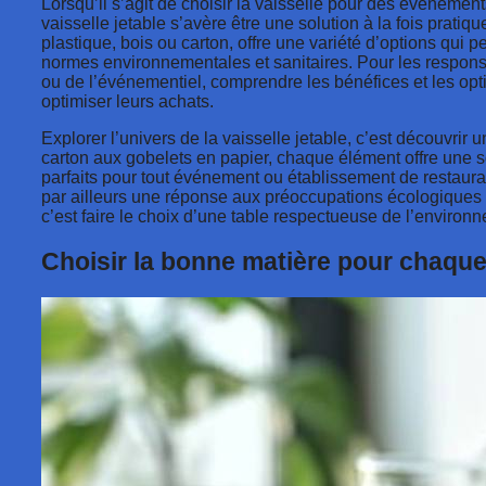
Lorsqu’il s’agit de choisir la vaisselle pour des événement
vaisselle jetable s’avère être une solution à la fois pratiq
plastique, bois ou carton, offre une variété d’options qui p
normes environnementales et sanitaires. Pour les responsa
ou de l’événementiel, comprendre les bénéfices et les opti
optimiser leurs achats.
Explorer l’univers de la vaisselle jetable, c’est découvrir 
carton aux gobelets en papier, chaque élément offre une sol
parfaits pour tout événement ou établissement de restaur
par ailleurs une réponse aux préoccupations écologiques a
c’est faire le choix d’une table respectueuse de l’environn
Choisir la bonne matière pour chaqu