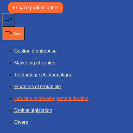
Aller
Espace professionnel
au
contenu
Menu
Menu
Gestion d’entreprise
Marketing et ventes
Technologie et informatique
Finances et rentabilité
Industrie et développement durable
Droit et législation
Divers