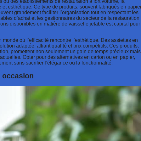
s ou des établissements de restauration à fort volume, la
ue et esthétique. Ce type de produits, souvent fabriqués en papier
euvent grandement faciliter l’organisation tout en respectant les
bles d’achat et les gestionnaires du secteur de la restauration
ons disponibles en matière de vaisselle jetable est capital pour
un monde où l’efficacité rencontre l’esthétique. Des assiettes en
ution adaptée, alliant qualité et prix compétitifs. Ces produits,
ation, promettent non seulement un gain de temps précieux mais
ctuelles. Opter pour des alternatives en carton ou en papier,
ement sans sacrifier l’élégance ou la fonctionnalité.
e occasion