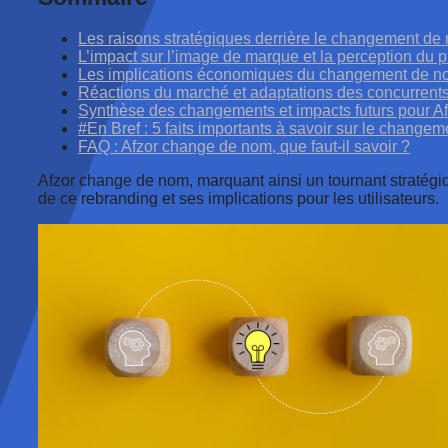
Les raisons stratégiques derrière le changement de
L’impact sur l’image de marque et la perception du p
Les implications économiques du changement de n
Réactions du marché et adaptations des concurrent
Synthèse des changements et impacts futurs pour Af
#En Bref : 5 faits importants à savoir sur le change
FAQ : Afzor change de nom, que faut-il savoir ?
Afzor change de nom, marquant ainsi un tournant stratégi
de ce rebranding et ses implications pour les utilisateurs.