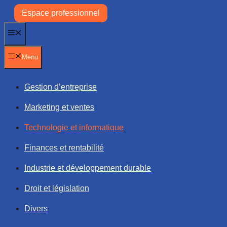
Aller
Espace professionnel
au
contenu
Menu
Menu
Gestion d’entreprise
Marketing et ventes
Technologie et informatique
Finances et rentabilité
Industrie et développement durable
Droit et législation
Divers