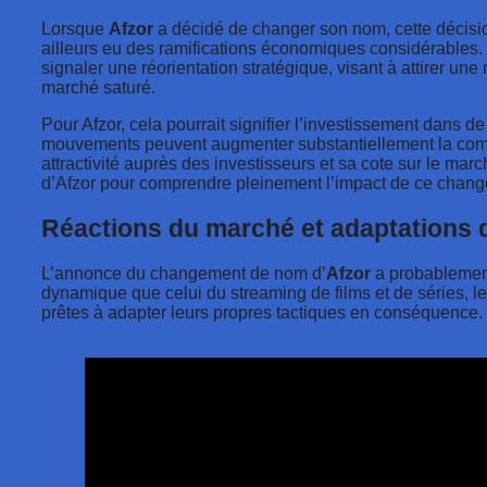
Lorsque
Afzor
a décidé de changer son nom, cette décisi
ailleurs eu des ramifications économiques considérables
signaler une réorientation stratégique, visant à attirer
marché saturé.
Pour Afzor, cela pourrait signifier l’investissement dans d
mouvements peuvent augmenter substantiellement la compéti
attractivité auprès des investisseurs et sa cote sur le marc
d’Afzor pour comprendre pleinement l’impact de ce chang
Réactions du marché et adaptations 
L’annonce du changement de nom d’
Afzor
a probablemen
dynamique que celui du streaming de films et de séries, les
prêtes à adapter leurs propres tactiques en conséquence.