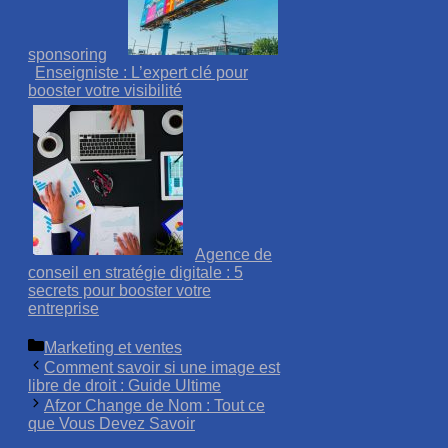
sponsoring
Enseigniste : L’expert clé pour
booster votre visibilité
Agence de
conseil en stratégie digitale : 5
secrets pour booster votre
entreprise
Catégories
Marketing et ventes
Comment savoir si une image est
libre de droit : Guide Ultime
Afzor Change de Nom : Tout ce
que Vous Devez Savoir